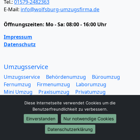
Tel.:
01579-2482363
E-Mail:
info@wolfsburg-umzugsfirma.de
Öffnungszeiten:
Mo - Sa: 08:00 - 16:00 Uhr
Impressum
Datenschutz
Umzugsservice
Umzugsservice
Behördenumzug
Büroumzug
Fernumzug
Firmenumzug
Laborumzug
Mini Umzug
Praxisumzug
Privatumzug
Seniorenumzug
Studentenumzug
Beiladung
Diese Internetseite verwendet Cookies um die
Entrümpelung
Halteverbotszone
Klaviertransport
Benutzerfreundlichkeit zu verbessern.
Möbellift
Haushaltsauflösung
Möbeltaxi
Einverstanden
Nur notwendige Cookies
Möbelmitfahrzentrale
Umzugskartons
Datenschutzerklärung