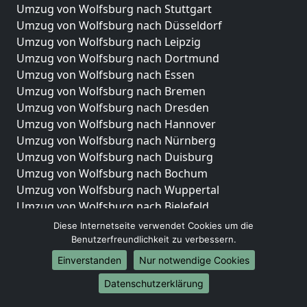
Umzug von Wolfsburg nach Stuttgart
Umzug von Wolfsburg nach Düsseldorf
Umzug von Wolfsburg nach Leipzig
Umzug von Wolfsburg nach Dortmund
Umzug von Wolfsburg nach Essen
Umzug von Wolfsburg nach Bremen
Umzug von Wolfsburg nach Dresden
Umzug von Wolfsburg nach Hannover
Umzug von Wolfsburg nach Nürnberg
Umzug von Wolfsburg nach Duisburg
Umzug von Wolfsburg nach Bochum
Umzug von Wolfsburg nach Wuppertal
Umzug von Wolfsburg nach Bielefeld
Umzug von Wolfsburg nach Bonn
Diese Internetseite verwendet Cookies um die
Umzug von Wolfsburg nach Münster
Benutzerfreundlichkeit zu verbessern.
Einverstanden
Nur notwendige Cookies
Internationale-Umzüge
Datenschutzerklärung
Umzug von Wolfsburg nach Brasilien
Umzug von Wolfsburg nach Brasilien