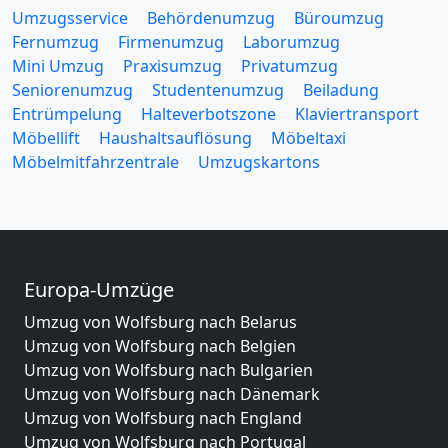
Umzugsservice
Behördenumzug
Büroumzug
Fernumzug
Firmenumzug
Laborumzug
Mini Umzug
Praxisumzug
Privatumzug
Seniorenumzug
Studentenumzug
Beiladung
Entrümpelung
Halteverbotszone
Klaviertransport
Möbellift
Haushaltsauflösung
Möbeltaxi
Möbelmitfahrzentrale
Umzugskartons
Europa-Umzüge
Umzug von Wolfsburg nach Belarus
Umzug von Wolfsburg nach Belgien
Umzug von Wolfsburg nach Bulgarien
Umzug von Wolfsburg nach Dänemark
Umzug von Wolfsburg nach England
Umzug von Wolfsburg nach Portugal