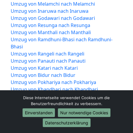
Umzug von Melamchi nach Melamchi
Umzug von Inaruwa nach Inaruwa
Umzug von Godawari nach Godawari
Umzug von Resunga nach Resunga
Umzug von Manthali nach Manthali
Umzug von Ramdhuni-Bhasi nach Ramdhuni-
Bhasi
Umzug von Rangeli nach Rangeli
Umzug von Panauti nach Panauti
Umzug von Katari nach Katari
Umzug von Bidur nach Bidur
Umzug von Pokhariya nach Pokhariya
Umzug von Khandbari nach Khandbari
Umzug von Dipayal Silgadhi nach Dipayal
Diese Internetseite verwendet Cookies um die
Silgadhi
Benutzerfreundlichkeit zu verbessern.
Umzug von Sanoshri-Taratal nach Sanoshri-
Einverstanden
Nur notwendige Cookies
Taratal
Datenschutzerklärung
Umzug von Bhrikuti nach Bhrikuti
Umzug von Duhabi-Bhaluwa nach Duhabi-