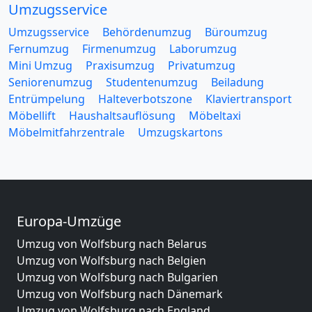
Umzugsservice
Umzugsservice
Behördenumzug
Büroumzug
Fernumzug
Firmenumzug
Laborumzug
Mini Umzug
Praxisumzug
Privatumzug
Seniorenumzug
Studentenumzug
Beiladung
Entrümpelung
Halteverbotszone
Klaviertransport
Möbellift
Haushaltsauflösung
Möbeltaxi
Möbelmitfahrzentrale
Umzugskartons
Europa-Umzüge
Umzug von Wolfsburg nach Belarus
Umzug von Wolfsburg nach Belgien
Umzug von Wolfsburg nach Bulgarien
Umzug von Wolfsburg nach Dänemark
Umzug von Wolfsburg nach England