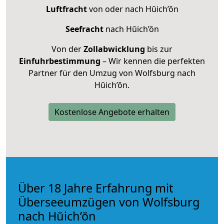
Luftfracht
von oder nach Hŭich’ŏn
Seefracht
nach Hŭich’ŏn
Von der
Zollabwicklung
bis zur
Einfuhrbestimmung
– Wir kennen die perfekten
Partner für den Umzug von Wolfsburg nach
Hŭich’ŏn.
Kostenlose Angebote erhalten
Über 18 Jahre Erfahrung mit
Überseeumzügen von Wolfsburg
nach Hŭich’ŏn