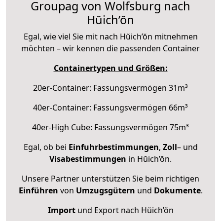
Groupag von Wolfsburg nach
Hŭich’ŏn
Egal, wie viel Sie mit nach Hŭich’ŏn mitnehmen
möchten – wir kennen die passenden Container
Containertypen und Größen:
20er-Container: Fassungsvermögen 31m³
40er-Container: Fassungsvermögen 66m³
40er-High Cube: Fassungsvermögen 75m³
Egal, ob bei
Einfuhrbestimmungen
,
Zoll
– und
Visabestimmungen
in Hŭich’ŏn.
Unsere Partner unterstützen Sie beim richtigen
Einführen
von
Umzugsgütern
und
Dokumente
.
Import
und Export nach Hŭich’ŏn