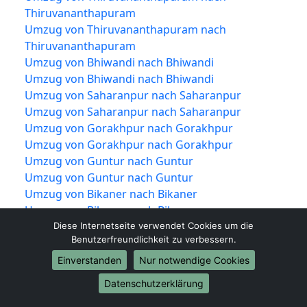
Thiruvananthapuram
Umzug von Thiruvananthapuram nach
Thiruvananthapuram
Umzug von Bhiwandi nach Bhiwandi
Umzug von Bhiwandi nach Bhiwandi
Umzug von Saharanpur nach Saharanpur
Umzug von Saharanpur nach Saharanpur
Umzug von Gorakhpur nach Gorakhpur
Umzug von Gorakhpur nach Gorakhpur
Umzug von Guntur nach Guntur
Umzug von Guntur nach Guntur
Umzug von Bikaner nach Bikaner
Umzug von Bikaner nach Bikaner
Umzug von Amravati nach Amravati
Diese Internetseite verwendet Cookies um die
Benutzerfreundlichkeit zu verbessern.
Umzug von Amravati nach Amravati
Umzug von Noida nach Noida
Einverstanden
Nur notwendige Cookies
Umzug von Noida nach Noida
Datenschutzerklärung
Umzug von Jamshedpur nach Jamshedpur