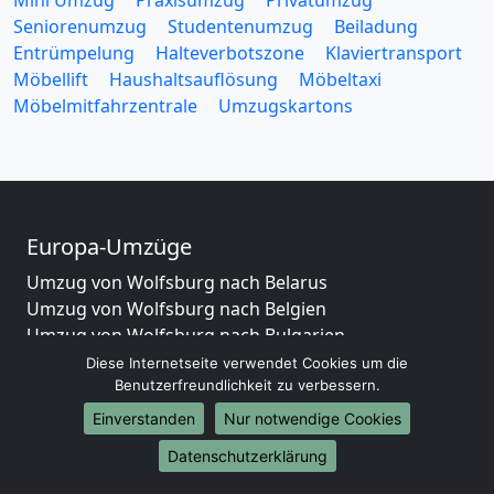
Seniorenumzug
Studentenumzug
Beiladung
Entrümpelung
Halteverbotszone
Klaviertransport
Möbellift
Haushaltsauflösung
Möbeltaxi
Möbelmitfahrzentrale
Umzugskartons
Europa-Umzüge
Umzug von Wolfsburg nach Belarus
Umzug von Wolfsburg nach Belgien
Umzug von Wolfsburg nach Bulgarien
Umzug von Wolfsburg nach Dänemark
Diese Internetseite verwendet Cookies um die
Umzug von Wolfsburg nach England
Benutzerfreundlichkeit zu verbessern.
Umzug von Wolfsburg nach Portugal
Einverstanden
Nur notwendige Cookies
Umzug von Wolfsburg nach Bosnien
Datenschutzerklärung
und Herzegowina
Umzug von Wolfsburg nach Irland