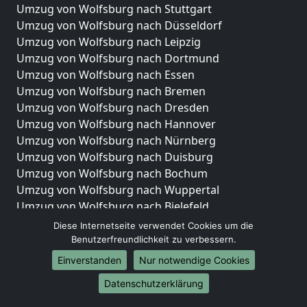
Umzug von Wolfsburg nach Stuttgart
Umzug von Wolfsburg nach Düsseldorf
Umzug von Wolfsburg nach Leipzig
Umzug von Wolfsburg nach Dortmund
Umzug von Wolfsburg nach Essen
Umzug von Wolfsburg nach Bremen
Umzug von Wolfsburg nach Dresden
Umzug von Wolfsburg nach Hannover
Umzug von Wolfsburg nach Nürnberg
Umzug von Wolfsburg nach Duisburg
Umzug von Wolfsburg nach Bochum
Umzug von Wolfsburg nach Wuppertal
Umzug von Wolfsburg nach Bielefeld
Umzug von Wolfsburg nach Bonn
Diese Internetseite verwendet Cookies um die
Umzug von Wolfsburg nach Münster
Benutzerfreundlichkeit zu verbessern.
Einverstanden
Nur notwendige Cookies
Internationale-Umzüge
Datenschutzerklärung
Umzug von Wolfsburg nach Brasilien
Umzug von Wolfsburg nach Brasilien