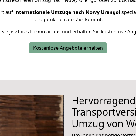
nen stressfreien Umzug nach Nowy Urengoi oder zurück nac
ert auf
internationale Umzüge nach Nowy Urengoi
spezial
und pünktlich ans Ziel kommt.
n Sie jetzt das Formular aus und erhalten Sie kostenlose An
Kostenlose Angebote erhalten
Hervorragend
Transportvers
Umzug von Wo
Um Ihnen das nötige Vertra