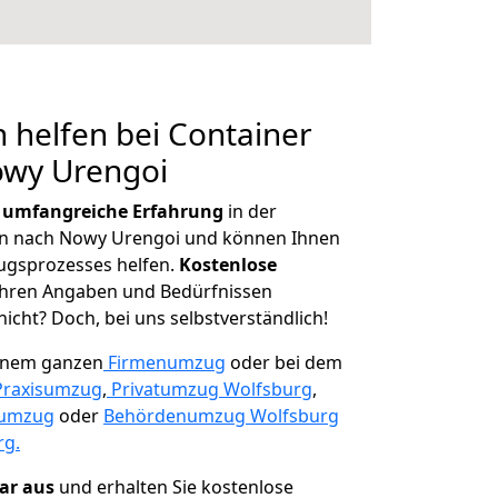
 helfen bei Container
owy Urengoi
r
umfangreiche Erfahrung
in der
 nach Nowy Urengoi und können Ihnen
ugsprozesses helfen.
K
ostenlose
 Ihren Angaben und Bedürfnissen
icht? Doch, bei uns selbstverständlich!
einem ganzen
Firmenumzug
oder bei dem
Praxisumzug
,
Privatumzug Wolfsburg
,
numzug
oder
Behördenumzug Wolfsburg
rg.
lar aus
und erhalten Sie kostenlose