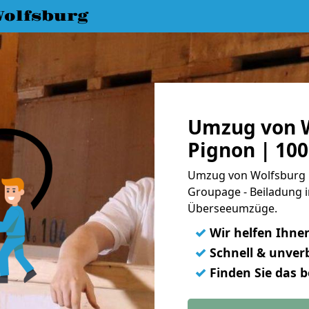
olfsburg
Umzug von W
Pignon | 10
Umzug von Wolfsburg n
Groupage - Beiladung i
Überseeumzüge.
✓
Wir helfen Ihne
✓
Schnell & unverb
✓
Finden Sie das 