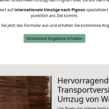
 einen stressfreien Umzug nach Pignon oder zurück nach W
iert auf
internationale Umzüge nach Pignon
spezialisiert
pünktlich ans Ziel kommt.
n Sie jetzt das Formular aus und erhalten Sie kostenlose An
Kostenlose Angebote erhalten
Hervorragend
Transportvers
Umzug von Wo
Um Ihnen das nötige Vertra