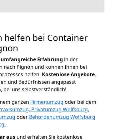
 helfen bei Container
ignon
r
umfangreiche Erfahrung
in der
 nach Pignon und können Ihnen bei
prozesses helfen.
K
ostenlose Angebote
,
ben und Bedürfnissen angepasst
 bei uns selbstverständlich!
einem ganzen
Firmenumzug
oder bei dem
Praxisumzug
,
Privatumzug Wolfsburg
,
numzug
oder
Behördenumzug Wolfsburg
rg.
lar aus
und erhalten Sie kostenlose