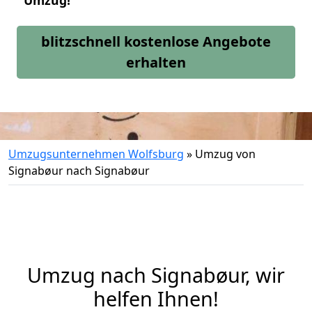
Umzug!
blitzschnell kostenlose Angebote
erhalten
Umzugsunternehmen Wolfsburg
»
Umzug von
Signabøur nach Signabøur
Umzug nach Signabøur, wir
helfen Ihnen!