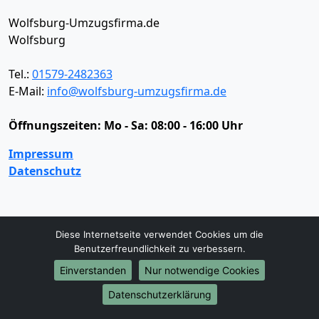
Wolfsburg-Umzugsfirma.de
Wolfsburg
Tel.:
01579-2482363
E-Mail:
info@wolfsburg-umzugsfirma.de
Öffnungszeiten:
Mo - Sa: 08:00 - 16:00 Uhr
Impressum
Datenschutz
Umzugsservice
Diese Internetseite verwendet Cookies um die
Umzugsservice
Behördenumzug
Büroumzug
Benutzerfreundlichkeit zu verbessern.
Fernumzug
Firmenumzug
Laborumzug
Einverstanden
Nur notwendige Cookies
Mini Umzug
Praxisumzug
Privatumzug
Seniorenumzug
Studentenumzug
Beiladung
Datenschutzerklärung
Entrümpelung
Halteverbotszone
Klaviertransport