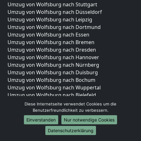
Umzug von Wolfsburg nach Stuttgart
Umzug von Wolfsburg nach Düsseldorf
Umzug von Wolfsburg nach Leipzig
Umzug von Wolfsburg nach Dortmund
Umzug von Wolfsburg nach Essen
Umzug von Wolfsburg nach Bremen
Umzug von Wolfsburg nach Dresden
Umzug von Wolfsburg nach Hannover
Umzug von Wolfsburg nach Nürnberg
Umzug von Wolfsburg nach Duisburg
Umzug von Wolfsburg nach Bochum
Umzug von Wolfsburg nach Wuppertal
Umzug von Wolfsburg nach Bielefeld
Umzug von Wolfsburg nach Bonn
Diese Internetseite verwendet Cookies um die
Umzug von Wolfsburg nach Münster
Benutzerfreundlichkeit zu verbessern.
Einverstanden
Nur notwendige Cookies
Internationale-Umzüge
Datenschutzerklärung
Umzug von Wolfsburg nach Brasilien
Umzug von Wolfsburg nach Brasilien