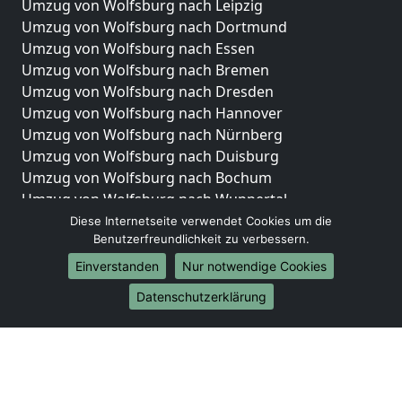
Umzug von Wolfsburg nach Leipzig
Umzug von Wolfsburg nach Dortmund
Umzug von Wolfsburg nach Essen
Umzug von Wolfsburg nach Bremen
Umzug von Wolfsburg nach Dresden
Umzug von Wolfsburg nach Hannover
Umzug von Wolfsburg nach Nürnberg
Umzug von Wolfsburg nach Duisburg
Umzug von Wolfsburg nach Bochum
Umzug von Wolfsburg nach Wuppertal
Umzug von Wolfsburg nach Bielefeld
Diese Internetseite verwendet Cookies um die
Benutzerfreundlichkeit zu verbessern.
Umzug von Wolfsburg nach Bonn
Umzug von Wolfsburg nach Münster
Einverstanden
Nur notwendige Cookies
Internationale-Umzüge
Datenschutzerklärung
Umzug von Wolfsburg nach Brasilien
Umzug von Wolfsburg nach Brasilien
Umzug von Wolfsburg nach Brunei Darussalam
Umzug von Wolfsburg nach Brunei Darussalam