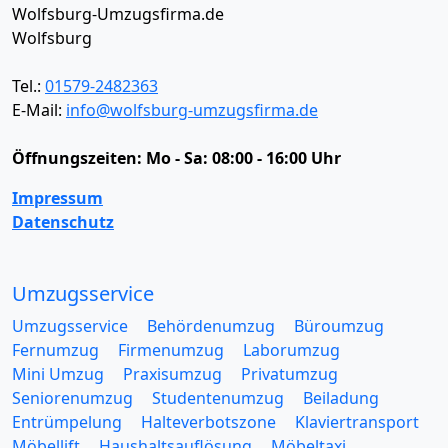
Wolfsburg-Umzugsfirma.de
Wolfsburg
Tel.:
01579-2482363
E-Mail:
info@wolfsburg-umzugsfirma.de
Öffnungszeiten:
Mo - Sa: 08:00 - 16:00 Uhr
Impressum
Datenschutz
Umzugsservice
Umzugsservice
Behördenumzug
Büroumzug
Fernumzug
Firmenumzug
Laborumzug
Mini Umzug
Praxisumzug
Privatumzug
Seniorenumzug
Studentenumzug
Beiladung
Entrümpelung
Halteverbotszone
Klaviertransport
Möbellift
Haushaltsauflösung
Möbeltaxi