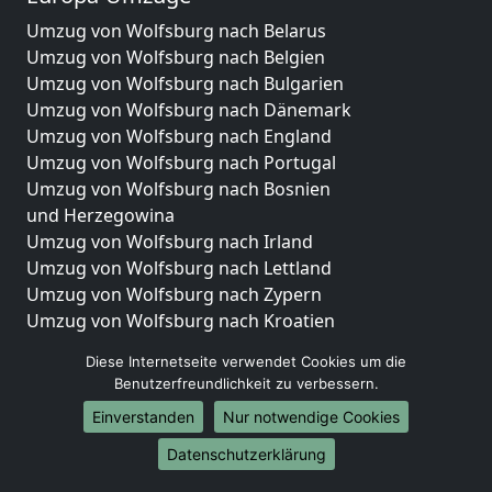
Umzug von Wolfsburg nach Belarus
Umzug von Wolfsburg nach Belgien
Umzug von Wolfsburg nach Bulgarien
Umzug von Wolfsburg nach Dänemark
Umzug von Wolfsburg nach England
Umzug von Wolfsburg nach Portugal
Umzug von Wolfsburg nach Bosnien
und Herzegowina
Umzug von Wolfsburg nach Irland
Umzug von Wolfsburg nach Lettland
Umzug von Wolfsburg nach Zypern
Umzug von Wolfsburg nach Kroatien
Umzug von Wolfsburg nach Estland
Diese Internetseite verwendet Cookies um die
Umzug von Wolfsburg nach Finnland
Benutzerfreundlichkeit zu verbessern.
Umzug von Wolfsburg nach Frankreich
Einverstanden
Nur notwendige Cookies
Umzug von Wolfsburg nach Griechenland
Umzug von Wolfsburg nach Italien
Datenschutzerklärung
Umzug von Wolfsburg nach Liechtenstein