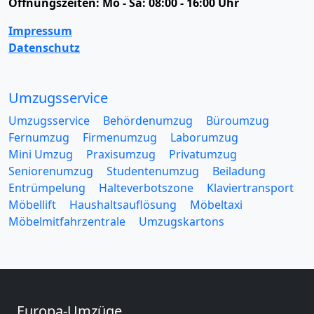
Öffnungszeiten:
Mo - Sa: 08:00 - 16:00 Uhr
Impressum
Datenschutz
Umzugsservice
Umzugsservice
Behördenumzug
Büroumzug
Fernumzug
Firmenumzug
Laborumzug
Mini Umzug
Praxisumzug
Privatumzug
Seniorenumzug
Studentenumzug
Beiladung
Entrümpelung
Halteverbotszone
Klaviertransport
Möbellift
Haushaltsauflösung
Möbeltaxi
Möbelmitfahrzentrale
Umzugskartons
Europa-Umzüge