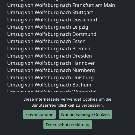
Umzug von Wolfsburg nach Frankfurt am Main
Umzug von Wolfsburg nach Stuttgart
Umzug von Wolfsburg nach Düsseldorf
Umzug von Wolfsburg nach Leipzig
Umzug von Wolfsburg nach Dortmund
Umzug von Wolfsburg nach Essen
Umzug von Wolfsburg nach Bremen
Umzug von Wolfsburg nach Dresden
Umzug von Wolfsburg nach Hannover
Umzug von Wolfsburg nach Nürnberg
Umzug von Wolfsburg nach Duisburg
Umzug von Wolfsburg nach Bochum
Umzug von Wolfsburg nach Wuppertal
Umzug von Wolfsburg nach Bielefeld
Diese Internetseite verwendet Cookies um die
Benutzerfreundlichkeit zu verbessern.
Umzug von Wolfsburg nach Bonn
Umzug von Wolfsburg nach Münster
Einverstanden
Nur notwendige Cookies
Internationale-Umzüge
Datenschutzerklärung