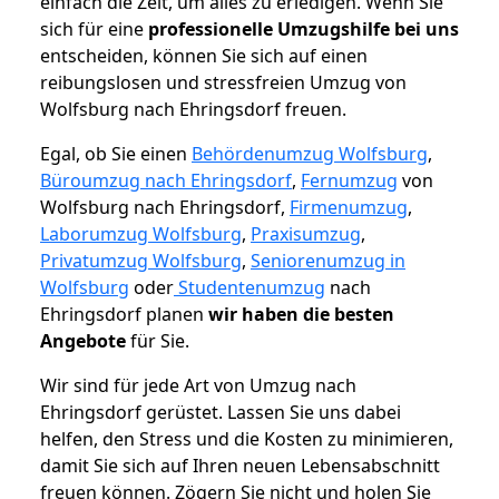
einfach die Zeit, um alles zu erledigen. Wenn Sie
sich für eine
professionelle Umzugshilfe bei uns
entscheiden, können Sie sich auf einen
reibungslosen und stressfreien Umzug von
Wolfsburg nach Ehringsdorf freuen.
Egal, ob Sie einen
Behördenumzug Wolfsburg
,
Büroumzug nach Ehringsdorf
,
Fernumzug
von
Wolfsburg nach Ehringsdorf,
Firmenumzug
,
Laborumzug Wolfsburg
,
Praxisumzug
,
Privatumzug Wolfsburg
,
Seniorenumzug in
Wolfsburg
oder
Studentenumzug
nach
Ehringsdorf planen
wir haben die besten
Angebote
für Sie.
Wir sind für jede Art von Umzug nach
Ehringsdorf gerüstet. Lassen Sie uns dabei
helfen, den Stress und die Kosten zu minimieren,
damit Sie sich auf Ihren neuen Lebensabschnitt
freuen können.
Zögern Sie nicht und holen Sie