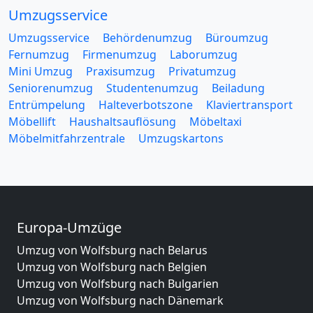
Umzugsservice
Umzugsservice
Behördenumzug
Büroumzug
Fernumzug
Firmenumzug
Laborumzug
Mini Umzug
Praxisumzug
Privatumzug
Seniorenumzug
Studentenumzug
Beiladung
Entrümpelung
Halteverbotszone
Klaviertransport
Möbellift
Haushaltsauflösung
Möbeltaxi
Möbelmitfahrzentrale
Umzugskartons
Europa-Umzüge
Umzug von Wolfsburg nach Belarus
Umzug von Wolfsburg nach Belgien
Umzug von Wolfsburg nach Bulgarien
Umzug von Wolfsburg nach Dänemark