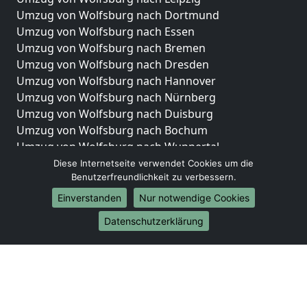
Umzug von Wolfsburg nach Dortmund
Umzug von Wolfsburg nach Essen
Umzug von Wolfsburg nach Bremen
Umzug von Wolfsburg nach Dresden
Umzug von Wolfsburg nach Hannover
Umzug von Wolfsburg nach Nürnberg
Umzug von Wolfsburg nach Duisburg
Umzug von Wolfsburg nach Bochum
Umzug von Wolfsburg nach Wuppertal
Umzug von Wolfsburg nach Bielefeld
Diese Internetseite verwendet Cookies um die
Benutzerfreundlichkeit zu verbessern.
Umzug von Wolfsburg nach Bonn
Umzug von Wolfsburg nach Münster
Einverstanden
Nur notwendige Cookies
Internationale-Umzüge
Datenschutzerklärung
Umzug von Wolfsburg nach Brasilien
Umzug von Wolfsburg nach Brasilien
Umzug von Wolfsburg nach Brunei Darussalam
Umzug von Wolfsburg nach Brunei Darussalam