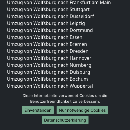
Umzug von Wolfsburg nach Frankfurt am Main
Umzug von Wolfsburg nach Stuttgart
Umzug von Wolfsburg nach Düsseldorf
Umzug von Wolfsburg nach Leipzig
Umzug von Wolfsburg nach Dortmund
Umzug von Wolfsburg nach Essen
Umzug von Wolfsburg nach Bremen
Umzug von Wolfsburg nach Dresden
Umzug von Wolfsburg nach Hannover
Umzug von Wolfsburg nach Nürnberg
Umzug von Wolfsburg nach Duisburg
Umzug von Wolfsburg nach Bochum
Umzug von Wolfsburg nach Wuppertal
Umzug von Wolfsburg nach Bielefeld
Diese Internetseite verwendet Cookies um die
Umzug von Wolfsburg nach Bonn
Benutzerfreundlichkeit zu verbessern.
Umzug von Wolfsburg nach Münster
Einverstanden
Nur notwendige Cookies
Internationale-Umzüge
Datenschutzerklärung
Umzug von Wolfsburg nach Brasilien