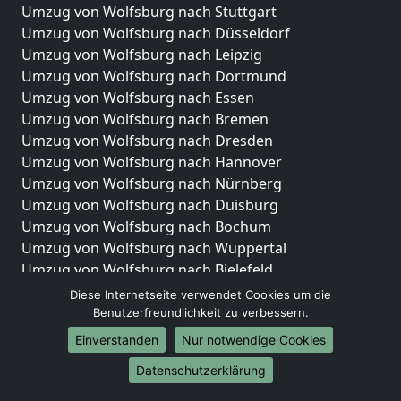
Umzug von Wolfsburg nach Stuttgart
Umzug von Wolfsburg nach Düsseldorf
Umzug von Wolfsburg nach Leipzig
Umzug von Wolfsburg nach Dortmund
Umzug von Wolfsburg nach Essen
Umzug von Wolfsburg nach Bremen
Umzug von Wolfsburg nach Dresden
Umzug von Wolfsburg nach Hannover
Umzug von Wolfsburg nach Nürnberg
Umzug von Wolfsburg nach Duisburg
Umzug von Wolfsburg nach Bochum
Umzug von Wolfsburg nach Wuppertal
Umzug von Wolfsburg nach Bielefeld
Umzug von Wolfsburg nach Bonn
Diese Internetseite verwendet Cookies um die
Umzug von Wolfsburg nach Münster
Benutzerfreundlichkeit zu verbessern.
Einverstanden
Nur notwendige Cookies
Internationale-Umzüge
Datenschutzerklärung
Umzug von Wolfsburg nach Brasilien
Umzug von Wolfsburg nach Brasilien