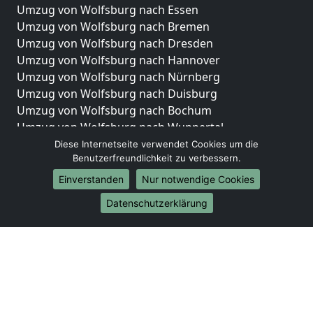
Umzug von Wolfsburg nach Essen
Umzug von Wolfsburg nach Bremen
Umzug von Wolfsburg nach Dresden
Umzug von Wolfsburg nach Hannover
Umzug von Wolfsburg nach Nürnberg
Umzug von Wolfsburg nach Duisburg
Umzug von Wolfsburg nach Bochum
Umzug von Wolfsburg nach Wuppertal
Umzug von Wolfsburg nach Bielefeld
Diese Internetseite verwendet Cookies um die
Benutzerfreundlichkeit zu verbessern.
Umzug von Wolfsburg nach Bonn
Umzug von Wolfsburg nach Münster
Einverstanden
Nur notwendige Cookies
Internationale-Umzüge
Datenschutzerklärung
Umzug von Wolfsburg nach Brasilien
Umzug von Wolfsburg nach Brasilien
Umzug von Wolfsburg nach Brunei Darussalam
Umzug von Wolfsburg nach Brunei Darussalam
Umzug von Wolfsburg nach Burkina Faso
Umzug von Wolfsburg nach Burkina Faso