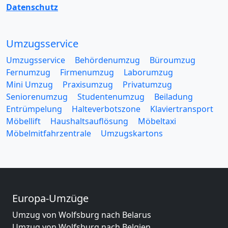
Datenschutz
Umzugsservice
Umzugsservice
Behördenumzug
Büroumzug
Fernumzug
Firmenumzug
Laborumzug
Mini Umzug
Praxisumzug
Privatumzug
Seniorenumzug
Studentenumzug
Beiladung
Entrümpelung
Halteverbotszone
Klaviertransport
Möbellift
Haushaltsauflösung
Möbeltaxi
Möbelmitfahrzentrale
Umzugskartons
Europa-Umzüge
Umzug von Wolfsburg nach Belarus
Umzug von Wolfsburg nach Belgien