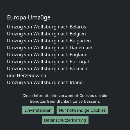
Europa-Umzüge
Umzug von Wolfsburg nach Belarus
Umzug von Wolfsburg nach Belgien
Umzug von Wolfsburg nach Bulgarien
Umzug von Wolfsburg nach Dänemark
Umzug von Wolfsburg nach England
Umzug von Wolfsburg nach Portugal
Umzug von Wolfsburg nach Bosnien
und Herzegowina
Umzug von Wolfsburg nach Irland
Umzug von Wolfsburg nach Lettland
Diese Internetseite verwendet Cookies um die
Umzug von Wolfsburg nach Zypern
Benutzerfreundlichkeit zu verbessern.
Umzug von Wolfsburg nach Kroatien
Umzug von Wolfsburg nach Estland
Einverstanden
Nur notwendige Cookies
Umzug von Wolfsburg nach Finnland
Datenschutzerklärung
Umzug von Wolfsburg nach Frankreich