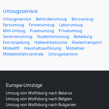
Umzugsservice
Umzugsservice
Behördenumzug
Büroumzug
Fernumzug
Firmenumzug
Laborumzug
Mini Umzug
Praxisumzug
Privatumzug
Seniorenumzug
Studentenumzug
Beiladung
Entrümpelung
Halteverbotszone
Klaviertransport
Möbellift
Haushaltsauflösung
Möbeltaxi
Möbelmitfahrzentrale
Umzugskartons
Europa-Umzüge
Umzug von Wolfsburg nach Belarus
Umzug von Wolfsburg nach Belgien
Umzug von Wolfsburg nach Bulgarien