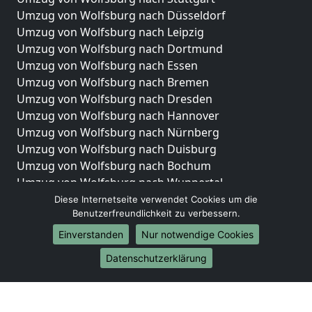
Umzug von Wolfsburg nach Düsseldorf
Umzug von Wolfsburg nach Leipzig
Umzug von Wolfsburg nach Dortmund
Umzug von Wolfsburg nach Essen
Umzug von Wolfsburg nach Bremen
Umzug von Wolfsburg nach Dresden
Umzug von Wolfsburg nach Hannover
Umzug von Wolfsburg nach Nürnberg
Umzug von Wolfsburg nach Duisburg
Umzug von Wolfsburg nach Bochum
Umzug von Wolfsburg nach Wuppertal
Umzug von Wolfsburg nach Bielefeld
Diese Internetseite verwendet Cookies um die
Benutzerfreundlichkeit zu verbessern.
Umzug von Wolfsburg nach Bonn
Umzug von Wolfsburg nach Münster
Einverstanden
Nur notwendige Cookies
Internationale-Umzüge
Datenschutzerklärung
Umzug von Wolfsburg nach Brasilien
Umzug von Wolfsburg nach Brasilien