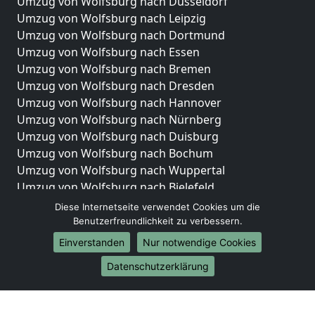
Umzug von Wolfsburg nach Düsseldorf
Umzug von Wolfsburg nach Leipzig
Umzug von Wolfsburg nach Dortmund
Umzug von Wolfsburg nach Essen
Umzug von Wolfsburg nach Bremen
Umzug von Wolfsburg nach Dresden
Umzug von Wolfsburg nach Hannover
Umzug von Wolfsburg nach Nürnberg
Umzug von Wolfsburg nach Duisburg
Umzug von Wolfsburg nach Bochum
Umzug von Wolfsburg nach Wuppertal
Umzug von Wolfsburg nach Bielefeld
Umzug von Wolfsburg nach Bonn
Diese Internetseite verwendet Cookies um die
Umzug von Wolfsburg nach Münster
Benutzerfreundlichkeit zu verbessern.
Einverstanden
Nur notwendige Cookies
Internationale-Umzüge
Datenschutzerklärung
Umzug von Wolfsburg nach Brasilien
Umzug von Wolfsburg nach Brasilien
Umzug von Wolfsburg nach Brunei Darussalam