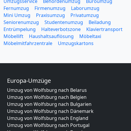
Umzugsservice
Behördenumzug
Büroumzug
Fernumzug
Firmenumzug
Laborumzug
Mini Umzug
Praxisumzug
Privatumzug
Seniorenumzug
Studentenumzug
Beiladung
Entrümpelung
Halteverbotszone
Klaviertransport
Möbellift
Haushaltsauflösung
Möbeltaxi
Möbelmitfahrzentrale
Umzugskartons
Europa-Umzüge
Umzug von Wolfsburg nach Belarus
Umzug von Wolfsburg nach Belgien
Umzug von Wolfsburg nach Bulgarien
Umzug von Wolfsburg nach Dänemark
Umzug von Wolfsburg nach England
Umzug von Wolfsburg nach Portugal