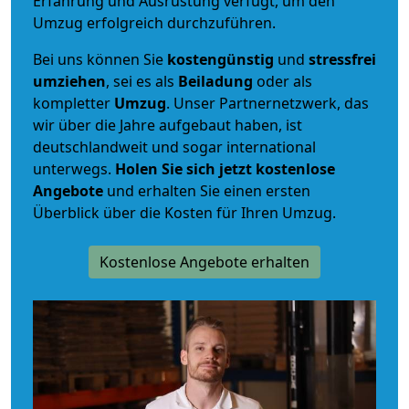
Erfahrung und Ausrüstung verfügt, um den
Umzug erfolgreich durchzuführen.
Bei uns können Sie
kostengünstig
und
stressfrei
umziehen
, sei es als
Beiladung
oder als
kompletter
Umzug
. Unser Partnernetzwerk, das
wir über die Jahre aufgebaut haben, ist
deutschlandweit und sogar international
unterwegs.
Holen Sie sich jetzt kostenlose
Angebote
und erhalten Sie einen ersten
Überblick über die Kosten für Ihren Umzug.
Kostenlose Angebote erhalten