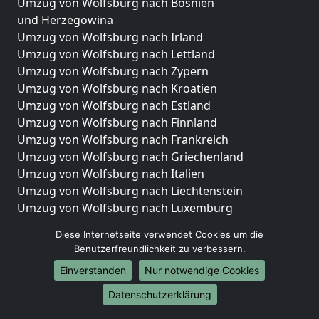
Umzug von Wolfsburg nach Bosnien
und Herzegowina
Umzug von Wolfsburg nach Irland
Umzug von Wolfsburg nach Lettland
Umzug von Wolfsburg nach Zypern
Umzug von Wolfsburg nach Kroatien
Umzug von Wolfsburg nach Estland
Umzug von Wolfsburg nach Finnland
Umzug von Wolfsburg nach Frankreich
Umzug von Wolfsburg nach Griechenland
Umzug von Wolfsburg nach Italien
Umzug von Wolfsburg nach Liechtenstein
Umzug von Wolfsburg nach Luxemburg
Umzug von Wolfsburg nach Niederlande
Diese Internetseite verwendet Cookies um die
Umzug von Wolfsburg nach Norwegen
Benutzerfreundlichkeit zu verbessern.
Umzüge-Deutschlandweit
Einverstanden
Nur notwendige Cookies
Umzug von Wolfsburg nach Berlin
Datenschutzerklärung
Umzug von Wolfsburg nach Hamburg