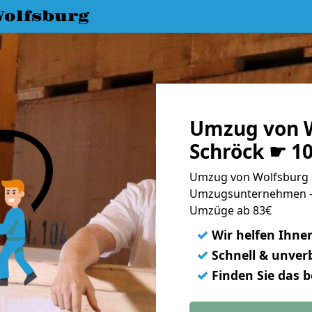
olfsburg
Umzug von W
Schröck ☛ 1
Umzug von Wolfsburg n
Umzugsunternehmen - 
Umzüge ab 83€
✓
Wir helfen Ihne
✓
Schnell & unverb
✓
Finden Sie das 