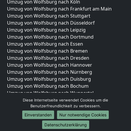
Umzug von Wolfsburg nach Köln
Umzug von Wolfsburg nach Frankfurt am Main
Umzug von Wolfsburg nach Stuttgart
Umzug von Wolfsburg nach Düsseldorf
Umzug von Wolfsburg nach Leipzig
Umzug von Wolfsburg nach Dortmund
Umzug von Wolfsburg nach Essen
Umzug von Wolfsburg nach Bremen
Umzug von Wolfsburg nach Dresden
Umzug von Wolfsburg nach Hannover
Umzug von Wolfsburg nach Nürnberg
Umzug von Wolfsburg nach Duisburg
Umzug von Wolfsburg nach Bochum
Umzug von Wolfsburg nach Wuppertal
Umzug von Wolfsburg nach Bielefeld
Diese Internetseite verwendet Cookies um die
Benutzerfreundlichkeit zu verbessern.
Umzug von Wolfsburg nach Bonn
Umzug von Wolfsburg nach Münster
Einverstanden
Nur notwendige Cookies
Internationale-Umzüge
Datenschutzerklärung