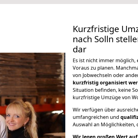
Kurzfristige Um
nach Solln stell
dar
Es ist nicht immer möglich
Voraus zu planen. Manchm
von Jobwechseln oder ander
kurzfristig organisiert we
Situation befinden, keine So
kurzfristige Umzüge von Wo
Wir verfügen über ausreic
umfangreichen und
qualif
Auswahl an Möglichkeiten, d
Wir legen großen Wert auf 