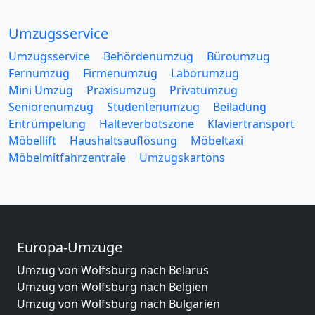
Umzugsservice
Umzugsservice
Behördenumzug
Büroumzug
Fernumzug
Firmenumzug
Laborumzug
Mini Umzug
Praxisumzug
Privatumzug
Seniorenumzug
Studentenumzug
Beiladung
Entrümpelung
Halteverbotszone
Klaviertransport
Möbellift
Haushaltsauflösung
Möbeltaxi
Möbelmitfahrzentrale
Umzugskartons
Europa-Umzüge
Umzug von Wolfsburg nach Belarus
Umzug von Wolfsburg nach Belgien
Umzug von Wolfsburg nach Bulgarien