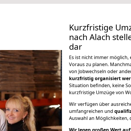
Kurzfristige Um
nach Alach stell
dar
Es ist nicht immer möglich
Voraus zu planen. Manchm
von Jobwechseln oder ander
kurzfristig organisiert we
Situation befinden, keine So
kurzfristige Umzüge von Wo
Wir verfügen über ausreic
umfangreichen und
qualif
Auswahl an Möglichkeiten, d
Wir legen großen Wert auf 