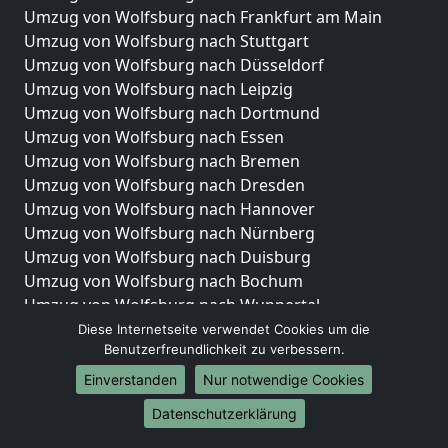
Umzug von Wolfsburg nach Frankfurt am Main
Umzug von Wolfsburg nach Stuttgart
Umzug von Wolfsburg nach Düsseldorf
Umzug von Wolfsburg nach Leipzig
Umzug von Wolfsburg nach Dortmund
Umzug von Wolfsburg nach Essen
Umzug von Wolfsburg nach Bremen
Umzug von Wolfsburg nach Dresden
Umzug von Wolfsburg nach Hannover
Umzug von Wolfsburg nach Nürnberg
Umzug von Wolfsburg nach Duisburg
Umzug von Wolfsburg nach Bochum
Umzug von Wolfsburg nach Wuppertal
Umzug von Wolfsburg nach Bielefeld
Diese Internetseite verwendet Cookies um die
Benutzerfreundlichkeit zu verbessern.
Umzug von Wolfsburg nach Bonn
Umzug von Wolfsburg nach Münster
Einverstanden
Nur notwendige Cookies
Internationale-Umzüge
Datenschutzerklärung