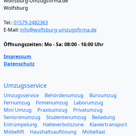
Wolfsburg-Umzugsfirma.de
Wolfsburg
Tel.:
01579-2482363
E-Mail:
info@wolfsburg-umzugsfirma.de
Öffnungszeiten:
Mo - Sa: 08:00 - 16:00 Uhr
Impressum
Datenschutz
Umzugsservice
Umzugsservice
Behördenumzug
Büroumzug
Fernumzug
Firmenumzug
Laborumzug
Mini Umzug
Praxisumzug
Privatumzug
Seniorenumzug
Studentenumzug
Beiladung
Entrümpelung
Halteverbotszone
Klaviertransport
Möbellift
Haushaltsauflösung
Möbeltaxi