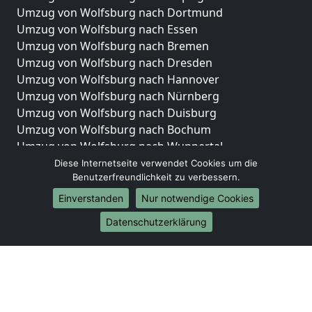
Umzug von Wolfsburg nach Dortmund
Umzug von Wolfsburg nach Essen
Umzug von Wolfsburg nach Bremen
Umzug von Wolfsburg nach Dresden
Umzug von Wolfsburg nach Hannover
Umzug von Wolfsburg nach Nürnberg
Umzug von Wolfsburg nach Duisburg
Umzug von Wolfsburg nach Bochum
Umzug von Wolfsburg nach Wuppertal
Umzug von Wolfsburg nach Bielefeld
Diese Internetseite verwendet Cookies um die
Benutzerfreundlichkeit zu verbessern.
Umzug von Wolfsburg nach Bonn
Umzug von Wolfsburg nach Münster
Einverstanden
Nur notwendige Cookies
Internationale-Umzüge
Datenschutzerklärung
Umzug von Wolfsburg nach Brasilien
Umzug von Wolfsburg nach Brasilien
Umzug von Wolfsburg nach Brunei Darussalam
Umzug von Wolfsburg nach Brunei Darussalam