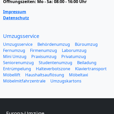
Öffnungszeiten:
Mo - Sa: 08:00 - 16:00 Uhr
Impressum
Datenschutz
Umzugsservice
Umzugsservice
Behördenumzug
Büroumzug
Fernumzug
Firmenumzug
Laborumzug
Mini Umzug
Praxisumzug
Privatumzug
Seniorenumzug
Studentenumzug
Beiladung
Entrümpelung
Halteverbotszone
Klaviertransport
Möbellift
Haushaltsauflösung
Möbeltaxi
Möbelmitfahrzentrale
Umzugskartons
Europa-Umzüge