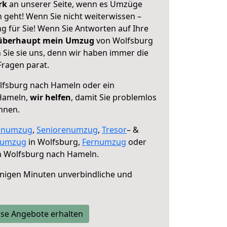
erk
an unserer Seite, wenn es Umzüge
geht! Wenn Sie nicht weiterwissen –
ng für Sie! Wenn Sie Antworten auf Ihre
 überhaupt mein Umzug
von Wolfsburg
Sie sie uns, denn wir haben immer die
Fragen parat.
fsburg nach Hameln oder ein
Hameln,
wir helfen
, damit Sie problemlos
nnen.
enumzug
,
Seniorenumzug
,
Tresor
– &
numzug
in Wolfsburg,
Fernumzug
oder
 Wolfsburg nach Hameln.
nigen Minuten unverbindliche und
se Angebote erhalten