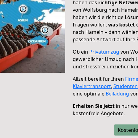
haben das
richtige Netzw
von Wolfsburg nach Hameln 
haben wir die richtige Lösu
Fragen wollen,
was kostet
nach Hameln – dann wählen 
passende Antwort auf Ihre 
Ob ein
Privatumzug
von Wol
gewerblicher Umzug nach 
und stressfrei umziehen kö
Allzeit bereit für Ihren
Firm
Klaviertransport
,
Studente
eine optimale
Beiladung
von
Erhalten Sie jetzt
in nur we
kostenfreie Angebote.
Kostenlo