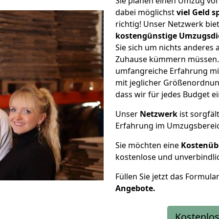
Sie planen einen Umzug v
dabei möglichst
viel Geld 
richtig! Unser Netzwerk bi
kostengünstige Umzugsdi
Sie sich um nichts anderes 
Zuhause kümmern müssen. W
umfangreiche Erfahrung m
mit jeglicher Größenordnun
dass wir für jedes Budget 
Unser
Netzwerk
ist sorgfäl
Erfahrung im Umzugsberei
Sie möchten eine
Kostenüb
kostenlose und unverbindli
Füllen Sie jetzt das Formula
Angebote.
Kostenlos