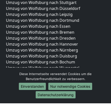
Umzug von Wolfsburg nach Stuttgart
Umzug von Wolfsburg nach Düsseldorf
Umzug von Wolfsburg nach Leipzig
Umzug von Wolfsburg nach Dortmund
Umzug von Wolfsburg nach Essen
Umzug von Wolfsburg nach Bremen
Umzug von Wolfsburg nach Dresden
Umzug von Wolfsburg nach Hannover
Umzug von Wolfsburg nach Nürnberg
Umzug von Wolfsburg nach Duisburg
Umzug von Wolfsburg nach Bochum
Umzug von Wolfsburg nach Wuppertal
Umzug von Wolfsburg nach Bielefeld
Diese Internetseite verwendet Cookies um die
Benutzerfreundlichkeit zu verbessern.
Umzug von Wolfsburg nach Bonn
Umzug von Wolfsburg nach Münster
Einverstanden
Nur notwendige Cookies
Internationale-Umzüge
Datenschutzerklärung
Umzug von Wolfsburg nach Brasilien
Umzug von Wolfsburg nach Brasilien