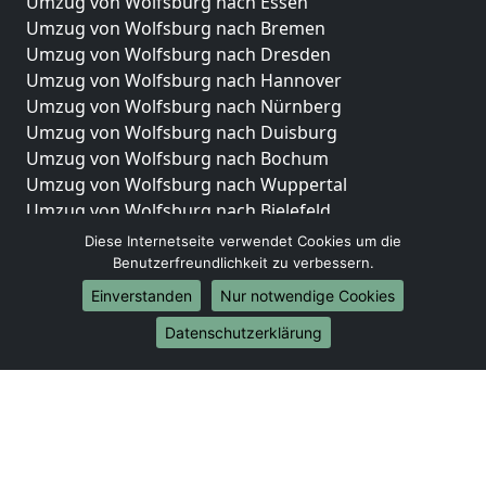
Umzug von Wolfsburg nach Essen
Umzug von Wolfsburg nach Bremen
Umzug von Wolfsburg nach Dresden
Umzug von Wolfsburg nach Hannover
Umzug von Wolfsburg nach Nürnberg
Umzug von Wolfsburg nach Duisburg
Umzug von Wolfsburg nach Bochum
Umzug von Wolfsburg nach Wuppertal
Umzug von Wolfsburg nach Bielefeld
Umzug von Wolfsburg nach Bonn
Diese Internetseite verwendet Cookies um die
Umzug von Wolfsburg nach Münster
Benutzerfreundlichkeit zu verbessern.
Einverstanden
Nur notwendige Cookies
Internationale-Umzüge
Datenschutzerklärung
Umzug von Wolfsburg nach Brasilien
Umzug von Wolfsburg nach Brasilien
Umzug von Wolfsburg nach Brunei Darussalam
Umzug von Wolfsburg nach Brunei Darussalam
Umzug von Wolfsburg nach Burkina Faso
Umzug von Wolfsburg nach Burkina Faso