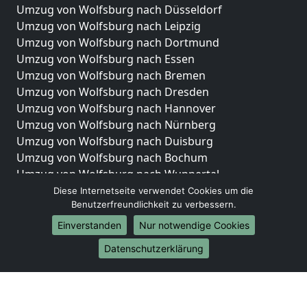
Umzug von Wolfsburg nach Düsseldorf
Umzug von Wolfsburg nach Leipzig
Umzug von Wolfsburg nach Dortmund
Umzug von Wolfsburg nach Essen
Umzug von Wolfsburg nach Bremen
Umzug von Wolfsburg nach Dresden
Umzug von Wolfsburg nach Hannover
Umzug von Wolfsburg nach Nürnberg
Umzug von Wolfsburg nach Duisburg
Umzug von Wolfsburg nach Bochum
Umzug von Wolfsburg nach Wuppertal
Umzug von Wolfsburg nach Bielefeld
Diese Internetseite verwendet Cookies um die
Benutzerfreundlichkeit zu verbessern.
Umzug von Wolfsburg nach Bonn
Umzug von Wolfsburg nach Münster
Einverstanden
Nur notwendige Cookies
Internationale-Umzüge
Datenschutzerklärung
Umzug von Wolfsburg nach Brasilien
Umzug von Wolfsburg nach Brasilien
Umzug von Wolfsburg nach Brunei Darussalam