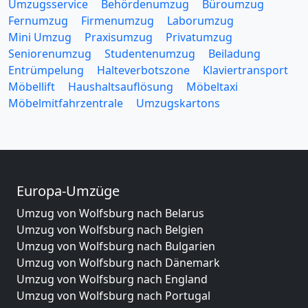
Umzugsservice
Behördenumzug
Büroumzug
Fernumzug
Firmenumzug
Laborumzug
Mini Umzug
Praxisumzug
Privatumzug
Seniorenumzug
Studentenumzug
Beiladung
Entrümpelung
Halteverbotszone
Klaviertransport
Möbellift
Haushaltsauflösung
Möbeltaxi
Möbelmitfahrzentrale
Umzugskartons
Europa-Umzüge
Umzug von Wolfsburg nach Belarus
Umzug von Wolfsburg nach Belgien
Umzug von Wolfsburg nach Bulgarien
Umzug von Wolfsburg nach Dänemark
Umzug von Wolfsburg nach England
Umzug von Wolfsburg nach Portugal