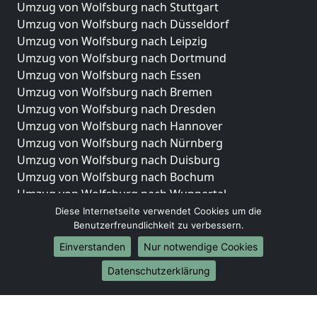
Umzug von Wolfsburg nach Stuttgart
Umzug von Wolfsburg nach Düsseldorf
Umzug von Wolfsburg nach Leipzig
Umzug von Wolfsburg nach Dortmund
Umzug von Wolfsburg nach Essen
Umzug von Wolfsburg nach Bremen
Umzug von Wolfsburg nach Dresden
Umzug von Wolfsburg nach Hannover
Umzug von Wolfsburg nach Nürnberg
Umzug von Wolfsburg nach Duisburg
Umzug von Wolfsburg nach Bochum
Umzug von Wolfsburg nach Wuppertal
Umzug von Wolfsburg nach Bielefeld
Diese Internetseite verwendet Cookies um die
Benutzerfreundlichkeit zu verbessern.
Umzug von Wolfsburg nach Bonn
Umzug von Wolfsburg nach Münster
Einverstanden
Nur notwendige Cookies
Internationale-Umzüge
Datenschutzerklärung
Umzug von Wolfsburg nach Brasilien
Umzug von Wolfsburg nach Brasilien