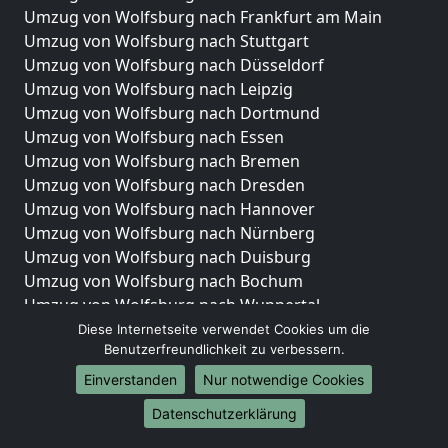
Umzug von Wolfsburg nach Frankfurt am Main
Umzug von Wolfsburg nach Stuttgart
Umzug von Wolfsburg nach Düsseldorf
Umzug von Wolfsburg nach Leipzig
Umzug von Wolfsburg nach Dortmund
Umzug von Wolfsburg nach Essen
Umzug von Wolfsburg nach Bremen
Umzug von Wolfsburg nach Dresden
Umzug von Wolfsburg nach Hannover
Umzug von Wolfsburg nach Nürnberg
Umzug von Wolfsburg nach Duisburg
Umzug von Wolfsburg nach Bochum
Umzug von Wolfsburg nach Wuppertal
Umzug von Wolfsburg nach Bielefeld
Diese Internetseite verwendet Cookies um die
Benutzerfreundlichkeit zu verbessern.
Umzug von Wolfsburg nach Bonn
Umzug von Wolfsburg nach Münster
Einverstanden
Nur notwendige Cookies
Internationale-Umzüge
Datenschutzerklärung