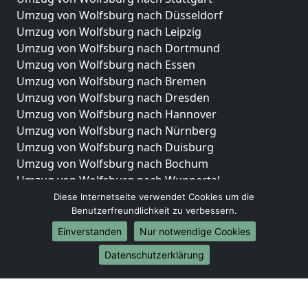
Umzug von Wolfsburg nach Düsseldorf
Umzug von Wolfsburg nach Leipzig
Umzug von Wolfsburg nach Dortmund
Umzug von Wolfsburg nach Essen
Umzug von Wolfsburg nach Bremen
Umzug von Wolfsburg nach Dresden
Umzug von Wolfsburg nach Hannover
Umzug von Wolfsburg nach Nürnberg
Umzug von Wolfsburg nach Duisburg
Umzug von Wolfsburg nach Bochum
Umzug von Wolfsburg nach Wuppertal
Umzug von Wolfsburg nach Bielefeld
Diese Internetseite verwendet Cookies um die
Benutzerfreundlichkeit zu verbessern.
Umzug von Wolfsburg nach Bonn
Umzug von Wolfsburg nach Münster
Einverstanden
Nur notwendige Cookies
Internationale-Umzüge
Datenschutzerklärung
Umzug von Wolfsburg nach Brasilien
Umzug von Wolfsburg nach Brasilien