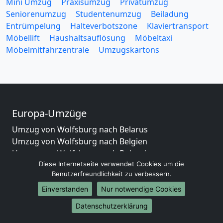
Mini Umzug
Praxisumzug
Privatumzug
Seniorenumzug
Studentenumzug
Beiladung
Entrümpelung
Halteverbotszone
Klaviertransport
Möbellift
Haushaltsauflösung
Möbeltaxi
Möbelmitfahrzentrale
Umzugskartons
Europa-Umzüge
Umzug von Wolfsburg nach Belarus
Umzug von Wolfsburg nach Belgien
Umzug von Wolfsburg nach Bulgarien
Diese Internetseite verwendet Cookies um die
Umzug von Wolfsburg nach Dänemark
Benutzerfreundlichkeit zu verbessern.
Umzug von Wolfsburg nach England
Umzug von Wolfsburg nach Portugal
Einverstanden
Nur notwendige Cookies
Umzug von Wolfsburg nach Bosnien
Datenschutzerklärung
und Herzegowina