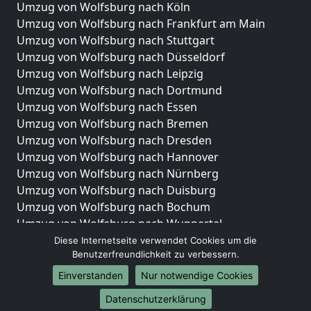
Umzug von Wolfsburg nach Köln
Umzug von Wolfsburg nach Frankfurt am Main
Umzug von Wolfsburg nach Stuttgart
Umzug von Wolfsburg nach Düsseldorf
Umzug von Wolfsburg nach Leipzig
Umzug von Wolfsburg nach Dortmund
Umzug von Wolfsburg nach Essen
Umzug von Wolfsburg nach Bremen
Umzug von Wolfsburg nach Dresden
Umzug von Wolfsburg nach Hannover
Umzug von Wolfsburg nach Nürnberg
Umzug von Wolfsburg nach Duisburg
Umzug von Wolfsburg nach Bochum
Umzug von Wolfsburg nach Wuppertal
Umzug von Wolfsburg nach Bielefeld
Diese Internetseite verwendet Cookies um die
Benutzerfreundlichkeit zu verbessern.
Umzug von Wolfsburg nach Bonn
Umzug von Wolfsburg nach Münster
Einverstanden
Nur notwendige Cookies
Internationale-Umzüge
Datenschutzerklärung