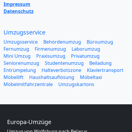
Impressum
Datenschutz
Umzugsservice
Umzugsservice
Behördenumzug
Büroumzug
Fernumzug
Firmenumzug
Laborumzug
Mini Umzug
Praxisumzug
Privatumzug
Seniorenumzug
Studentenumzug
Beiladung
Entrümpelung
Halteverbotszone
Klaviertransport
Möbellift
Haushaltsauflösung
Möbeltaxi
Möbelmitfahrzentrale
Umzugskartons
Europa-Umzüge
Umzug von Wolfsburg nach Belarus