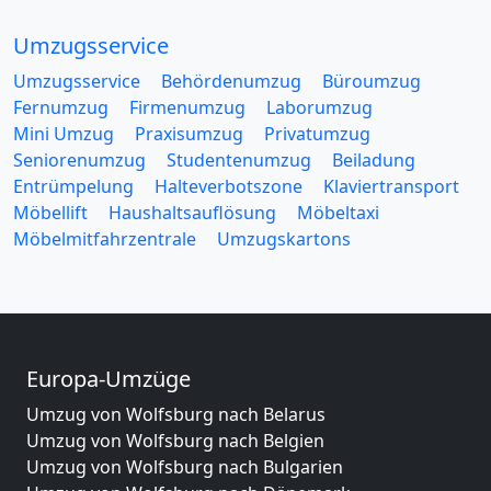
Umzugsservice
Umzugsservice
Behördenumzug
Büroumzug
Fernumzug
Firmenumzug
Laborumzug
Mini Umzug
Praxisumzug
Privatumzug
Seniorenumzug
Studentenumzug
Beiladung
Entrümpelung
Halteverbotszone
Klaviertransport
Möbellift
Haushaltsauflösung
Möbeltaxi
Möbelmitfahrzentrale
Umzugskartons
Europa-Umzüge
Umzug von Wolfsburg nach Belarus
Umzug von Wolfsburg nach Belgien
Umzug von Wolfsburg nach Bulgarien