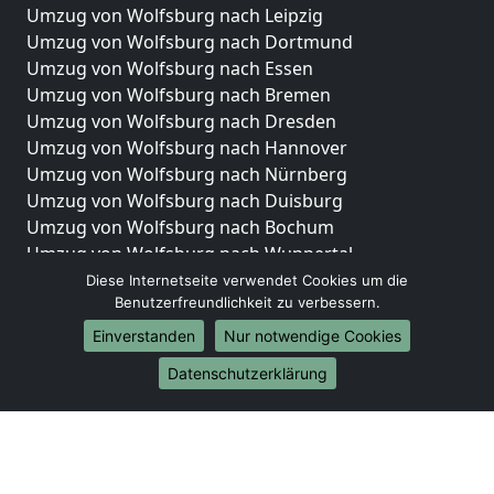
Umzug von Wolfsburg nach Leipzig
Umzug von Wolfsburg nach Dortmund
Umzug von Wolfsburg nach Essen
Umzug von Wolfsburg nach Bremen
Umzug von Wolfsburg nach Dresden
Umzug von Wolfsburg nach Hannover
Umzug von Wolfsburg nach Nürnberg
Umzug von Wolfsburg nach Duisburg
Umzug von Wolfsburg nach Bochum
Umzug von Wolfsburg nach Wuppertal
Umzug von Wolfsburg nach Bielefeld
Diese Internetseite verwendet Cookies um die
Benutzerfreundlichkeit zu verbessern.
Umzug von Wolfsburg nach Bonn
Umzug von Wolfsburg nach Münster
Einverstanden
Nur notwendige Cookies
Internationale-Umzüge
Datenschutzerklärung
Umzug von Wolfsburg nach Brasilien
Umzug von Wolfsburg nach Brasilien
Umzug von Wolfsburg nach Brunei Darussalam
Umzug von Wolfsburg nach Brunei Darussalam