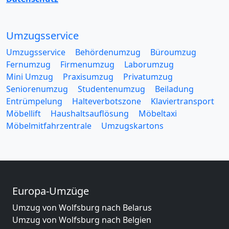
Umzugsservice
Umzugsservice
Behördenumzug
Büroumzug
Fernumzug
Firmenumzug
Laborumzug
Mini Umzug
Praxisumzug
Privatumzug
Seniorenumzug
Studentenumzug
Beiladung
Entrümpelung
Halteverbotszone
Klaviertransport
Möbellift
Haushaltsauflösung
Möbeltaxi
Möbelmitfahrzentrale
Umzugskartons
Europa-Umzüge
Umzug von Wolfsburg nach Belarus
Umzug von Wolfsburg nach Belgien