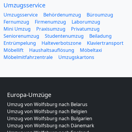
Umzugsservice
Umzugsservice
Behördenumzug
Büroumzug
Fernumzug
Firmenumzug
Laborumzug
Mini Umzug
Praxisumzug
Privatumzug
Seniorenumzug
Studentenumzug
Beiladung
Entrümpelung
Halteverbotszone
Klaviertransport
Möbellift
Haushaltsauflösung
Möbeltaxi
Möbelmitfahrzentrale
Umzugskartons
Europa-Umzüge
Umzug von Wolfsburg nach Belarus
Umzug von Wolfsburg nach Belgien
Umzug von Wolfsburg nach Bulgarien
Umzug von Wolfsburg nach Dänemark