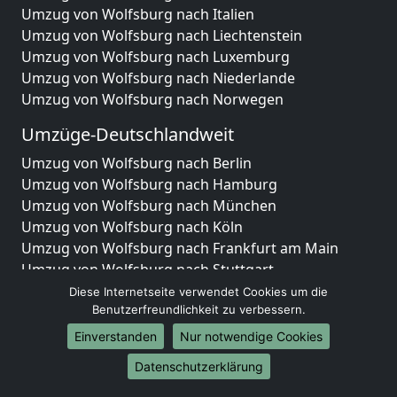
Umzug von Wolfsburg nach Italien
Umzug von Wolfsburg nach Liechtenstein
Umzug von Wolfsburg nach Luxemburg
Umzug von Wolfsburg nach Niederlande
Umzug von Wolfsburg nach Norwegen
Umzüge-Deutschlandweit
Umzug von Wolfsburg nach Berlin
Umzug von Wolfsburg nach Hamburg
Umzug von Wolfsburg nach München
Umzug von Wolfsburg nach Köln
Umzug von Wolfsburg nach Frankfurt am Main
Umzug von Wolfsburg nach Stuttgart
Umzug von Wolfsburg nach Düsseldorf
Diese Internetseite verwendet Cookies um die
Benutzerfreundlichkeit zu verbessern.
Umzug von Wolfsburg nach Leipzig
Umzug von Wolfsburg nach Dortmund
Einverstanden
Nur notwendige Cookies
Umzug von Wolfsburg nach Essen
Datenschutzerklärung
Umzug von Wolfsburg nach Bremen